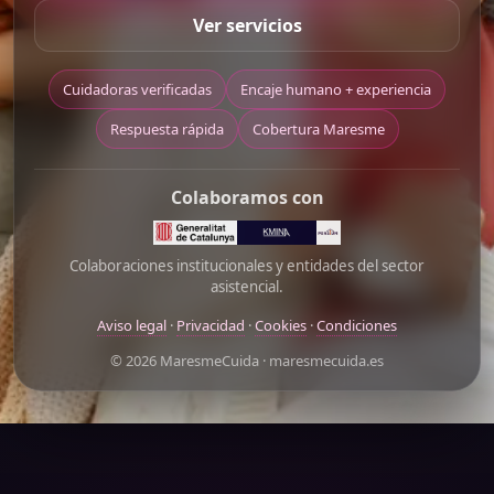
Ver servicios
Cuidadoras verificadas
Encaje humano + experiencia
Respuesta rápida
Cobertura Maresme
Colaboramos con
Colaboraciones institucionales y entidades del sector
asistencial.
Aviso legal
·
Privacidad
·
Cookies
·
Condiciones
© 2026 MaresmeCuida · maresmecuida.es